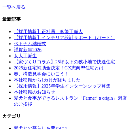
一覧へ戻る
最新記事
【採用情報】正社員 多能工職人
【採用情報】インテリア設計サポート（パート）
ベトナム結婚式
謹賀新年2026
女大工誕生
【家づくりコラム】25坪以下の狭小地で快適住宅
2025新住宅補助金決定！GX志向型住宅とは
春、構造見学会にいこう！
本社移転から1カ月が経ちました
【採用情報】2025年学生インターンシップ募集
本社移転のお知らせ
愛犬と食事ができるレストラン「Farmer’ｓorigin」閉店
のご挨拶
カテゴリ
愛犬との暮らしを豊かに
4