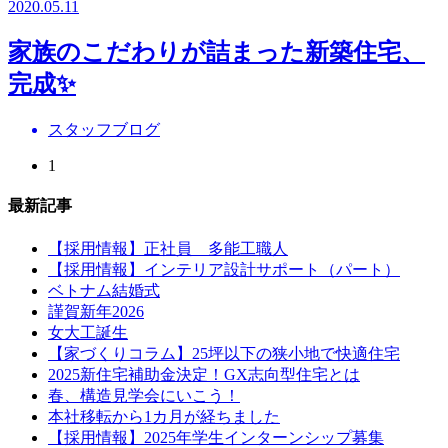
2020.05.11
家族のこだわりが詰まった新築住宅、
完成✨
スタッフブログ
1
最新記事
【採用情報】正社員 多能工職人
【採用情報】インテリア設計サポート（パート）
ベトナム結婚式
謹賀新年2026
女大工誕生
【家づくりコラム】25坪以下の狭小地で快適住宅
2025新住宅補助金決定！GX志向型住宅とは
春、構造見学会にいこう！
本社移転から1カ月が経ちました
【採用情報】2025年学生インターンシップ募集