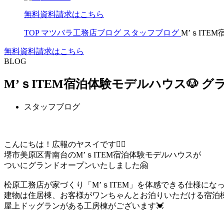
無料資料請求はこちら
TOP
マツバラ工務店ブログ
スタッフブログ
M’ｓITE
無料資料請求はこちら
BLOG
M’ｓITEM宿泊体験モデルハウス🐶 グ
スタッフブログ
こんにちは！広報のヤスイです🙋‍♀️
堺市美原区青南台のM’ｓITEM宿泊体験モデルハウスが
ついにグランドオープンいたしました🤗
松原工務店が家づくり「M’ｓITEM」を体感できる仕様にな
建物は住居棟、お客様がワンちゃんとお泊りいただける宿泊
屋上ドッグランがある工房棟がございます💓