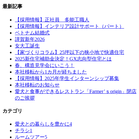
最新記事
【採用情報】正社員 多能工職人
【採用情報】インテリア設計サポート（パート）
ベトナム結婚式
謹賀新年2026
女大工誕生
【家づくりコラム】25坪以下の狭小地で快適住宅
2025新住宅補助金決定！GX志向型住宅とは
春、構造見学会にいこう！
本社移転から1カ月が経ちました
【採用情報】2025年学生インターンシップ募集
本社移転のお知らせ
愛犬と食事ができるレストラン「Farmer’ｓorigin」閉店
のご挨拶
カテゴリ
愛犬との暮らしを豊かに
4
チラシ
1
ルームツアー
5