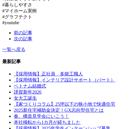
#暮らしやすさ
#マイホーム実例
#グラフテクト
#youtube
前の記事
次の記事
一覧へ戻る
最新記事
【採用情報】正社員 多能工職人
【採用情報】インテリア設計サポート（パート）
ベトナム結婚式
謹賀新年2026
女大工誕生
【家づくりコラム】25坪以下の狭小地で快適住宅
2025新住宅補助金決定！GX志向型住宅とは
春、構造見学会にいこう！
本社移転から1カ月が経ちました
【採用情報】2025年学生インターンシップ募集