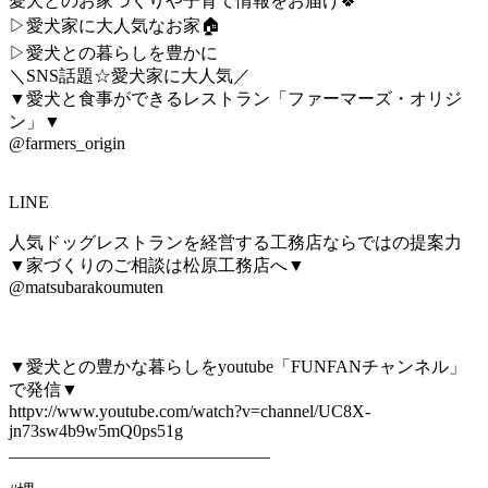
愛犬とのお家づくりや子育て情報をお届け🍀
▷愛犬家に大人気なお家🏠
▷愛犬との暮らしを豊かに
＼SNS話題☆愛犬家に大人気／
▼愛犬と食事ができるレストラン「ファーマーズ・オリジ
ン」▼
@farmers_origin
LINE
人気ドッグレストランを経営する工務店ならではの提案力
▼家づくりのご相談は松原工務店へ▼
@matsubarakoumuten
▼愛犬との豊かな暮らしをyoutube「FUNFANチャンネル」
で発信▼
httpv://www.youtube.com/watch?v=channel/UC8X-
jn73sw4b9w5mQ0ps51g
______________________________