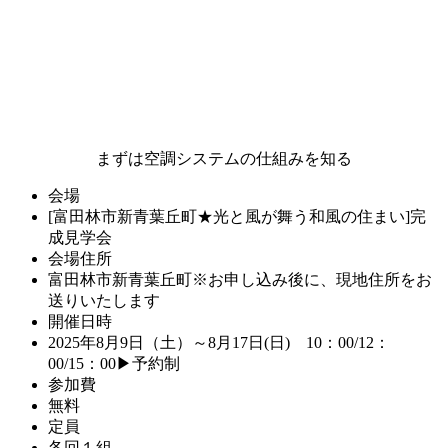
まずは空調システムの仕組みを知る
会場
[富田林市新青葉丘町★光と風が舞う和風の住まい]完
成見学会
会場住所
富田林市新青葉丘町※お申し込み後に、現地住所をお
送りいたします
開催日時
2025年8月9日（土）～8月17日(日) 10：00/12：
00/15：00▶予約制
参加費
無料
定員
各回１組